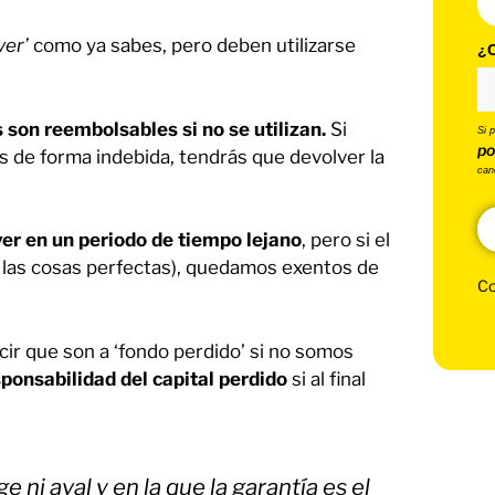
ver’
como ya sabes, pero deben utilizarse
¿C
son reembolsables si no se utilizan.
Si
Si 
po
zas de forma indebida, tendrás que devolver la
can
r en un periodo de tiempo lejano
, pero si el
 las cosas perfectas), quedamos exentos de
Co
ir que son a ‘fondo perdido’ si no somos
onsabilidad del capital perdido
si al final
 ni aval y en la que la garantía es el