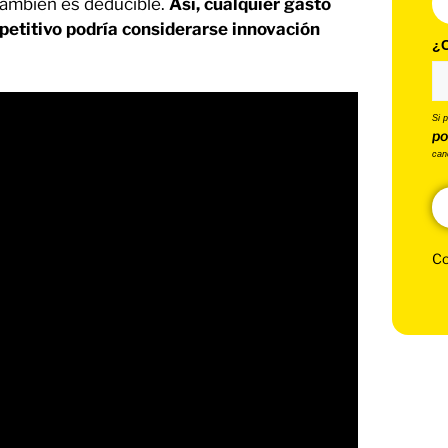
también es deducible.
Así, cualquier gasto
petitivo podría considerarse innovación
¿C
Si 
po
can
Co