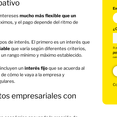
pativo
Em
 intereses
mucho más flexible que un
áximos, y el pago depende del ritmo de
¿C
ipos de interés. El primero es un interés que
iable
que varía según diferentes criterios,
Si 
po
e un rango mínimo y máximo establecido.
can
 incluyen un
interés fijo
que se acuerda al
 de cómo le vaya a la empresa y
ulares.
Co
tos empresariales con