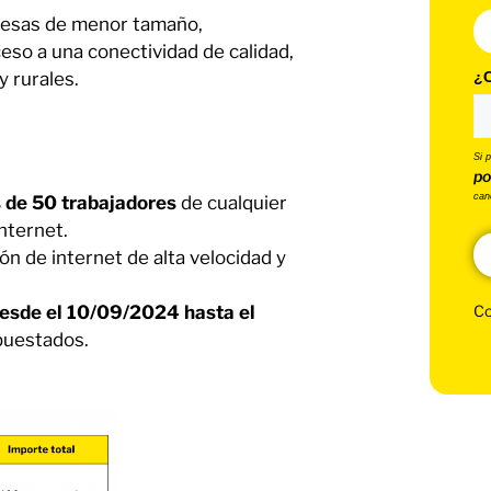
resas de menor tamaño,
so a una conectividad de calidad,
¿C
y rurales.
Si 
po
can
de 50 trabajadores
de cualquier
internet.
ón de internet de alta velocidad y
esde el 10/09/2024 hasta el
Co
upuestados.