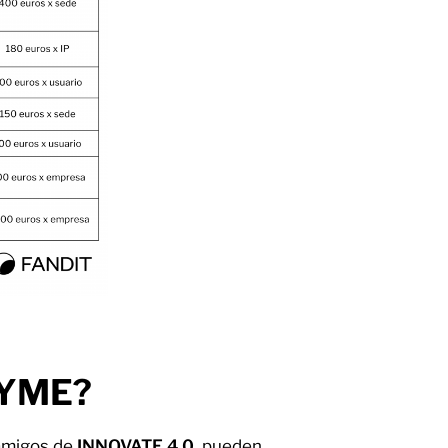
 PYME?
amigos de
INNOVATE 4.0.
pueden