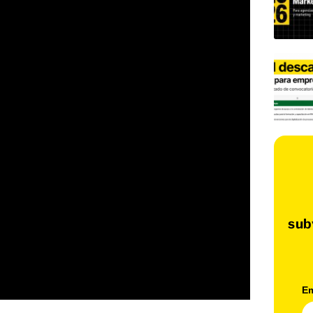
sub
Em