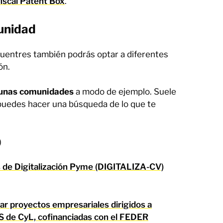
fiscal Patent Box
.
munidad
uentres también podrás optar a diferentes
ón.
lgunas comunidades
a modo de ejemplo. Suele
puedes hacer una búsqueda de lo que te
)
 de Digitalización Pyme (DIGITALIZA-CV)
iar proyectos empresariales dirigidos a
ES de CyL, cofinanciadas con el FEDER