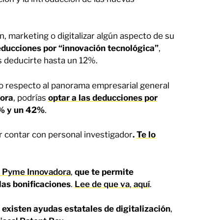
n, marketing o digitalizar algún aspecto de su
educciones por “innovación tecnológica”
,
es deducirte hasta un 12%.
ndo respecto al panorama empresarial general
dora
, podrías
optar a las deducciones por
5% y un 42%
.
 contar con personal investigador
.
Te lo
de Pyme Innovadora
,
que te permite
as bonificaciones
.
Lee de que va
,
aquí
.
existen ayudas estatales de digitalización
,