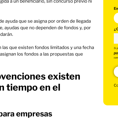
gida a un beneficiario, sin concurso previo ni
Em
o de ayuda que se asigna por orden de llegada
te, ayudas que no dependen de fondos y, por
¿C
 darán.
n las que existen fondos limitados y una fecha
Si 
po
e asignan los fondos a las propuestas que
can
bvenciones existen
n tiempo en el
Co
 para empresas