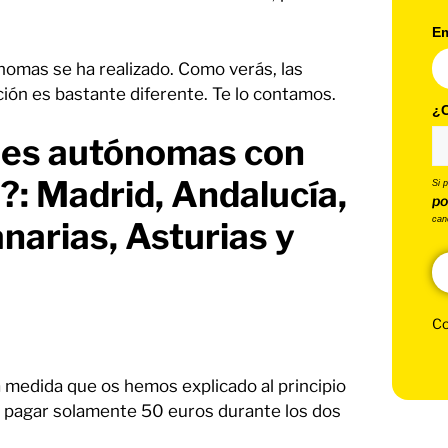
Em
omas se ha realizado. Como verás, las
ción es bastante diferente. Te lo contamos.
¿C
des autónomas con
a?: Madrid, Andalucía,
Si 
po
can
anarias, Asturias y
Co
 medida que os hemos explicado al principio
e pagar solamente 50 euros durante los dos