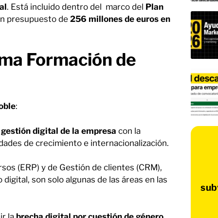
al
. Está incluido dentro del marco del
Plan
 un presupuesto de
256 millones de euros en
ama Formación de
oble
:
 gestión digital de la empresa
con la
lidades de crecimiento e internacionalización.
rsos (ERP) y de Gestión de clientes (CRM),
igital, son solo algunas de las áreas en las
sub
r la
brecha digital por cuestión de género
.