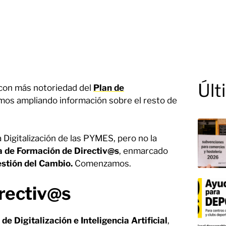
Últ
 con más notoriedad del
Plan de
mos ampliando información sobre el resto de
 Digitalización de las PYMES, pero no la
 de Formación de Directiv@s
, enmarcado
estión del Cambio.
Comenzamos.
rectiv@s
e Digitalización e Inteligencia Artificial
,