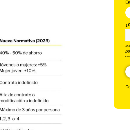
Em
¿C
Si 
po
can
Co