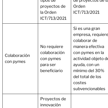
tipos de
de proyectos de l
proyectos de
Orden
la Orden
ICT/713/2021
ICT/713/2021
Si es una gran
empresa, requier
colaborar de
No requiere
manera efectiva
colaboración
con pymes en la
Colaboración
con pymes
actividad objeto d
con pymes
para ser
ayuda, con un
beneficiario
mínimo del 30%
del total de los
costes
subvencionables
Proyectos de
innovación