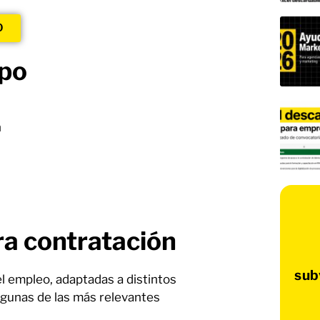
O
mpo
n
ra contratación
sub
l empleo, adaptadas a distintos
Algunas de las más relevantes