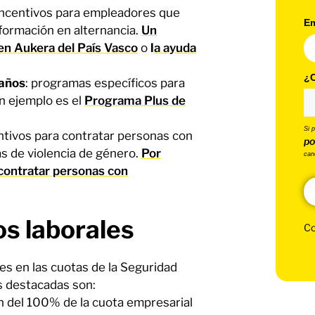
ncentivos para empleadores que
Em
formación en alternancia.
Un
en Aukera del País Vasco
o
l
a ayuda
¿C
 años
: programas específicos para
Un ejemplo es el
Programa Plus de
Si 
entivos para contratar personas con
po
as de violencia de género.
Por
can
 contratar personas con
os laborales
Co
es en las cuotas de la Seguridad
s destacadas son:
n del 100% de la cuota empresarial