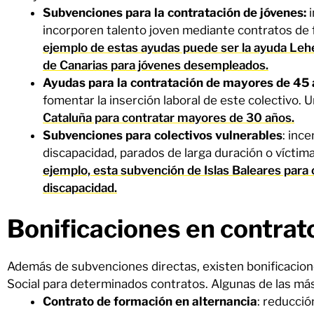
Subvenciones para la contratación de jóvenes
:
i
incorporen talento joven mediante contratos de 
ejemplo de estas ayudas puede ser la ayuda Leh
de Canarias para jóvenes desempleados.
Ayudas para la contratación de mayores de 45
fomentar la inserción laboral de este colectivo. 
Cataluña para contratar mayores de 30 años.
Subvenciones para colectivos vulnerables
: inc
discapacidad, parados de larga duración o víctim
ejemplo, esta subvención de Islas Baleares para
discapacidad.
Bonificaciones en contrat
Además de subvenciones directas, existen bonificacion
Social para determinados contratos. Algunas de las má
Contrato de formación en alternancia
: reducció