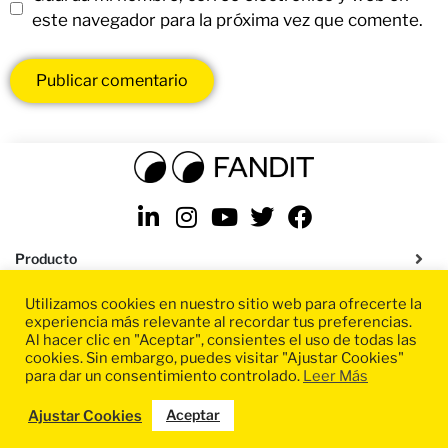
este navegador para la próxima vez que comente.
Producto
Utilizamos cookies en nuestro sitio web para ofrecerte la
Soluciones
experiencia más relevante al recordar tus preferencias.
Al hacer clic en "Aceptar", consientes el uso de todas las
Recursos
cookies. Sin embargo, puedes visitar "Ajustar Cookies"
para dar un consentimiento controlado.
Leer Más
Políticas de privacidad
|
Términos y condiciones
|
Condiciones SaaS
|
Aceptar
Ajustar Cookies
Aviso legal
|
Configuración de cookies