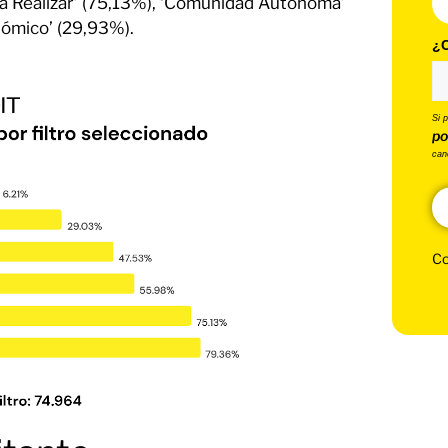
n a Realizar’ (75,13%), ‘Comunidad Autónoma’
nómico’ (29,93%).
¿C
Si 
po
can
Co