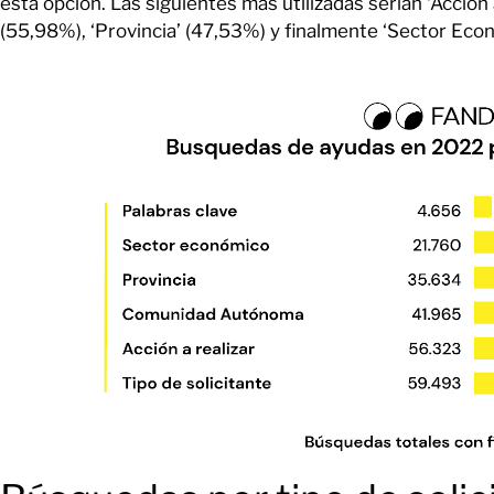
esta opción. Las siguientes más utilizadas serían ‘Acció
(55,98%), ‘Provincia’ (47,53%) y finalmente ‘Sector Eco