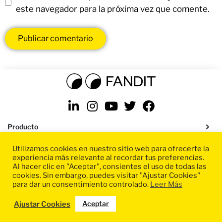
este navegador para la próxima vez que comente.
Producto
Utilizamos cookies en nuestro sitio web para ofrecerte la
Soluciones
experiencia más relevante al recordar tus preferencias.
Al hacer clic en "Aceptar", consientes el uso de todas las
Recursos
cookies. Sin embargo, puedes visitar "Ajustar Cookies"
para dar un consentimiento controlado.
Leer Más
Aceptar
Políticas de privacidad
|
Términos y condiciones
|
Condiciones SaaS
|
Ajustar Cookies
Aviso legal
|
Configuración de cookies