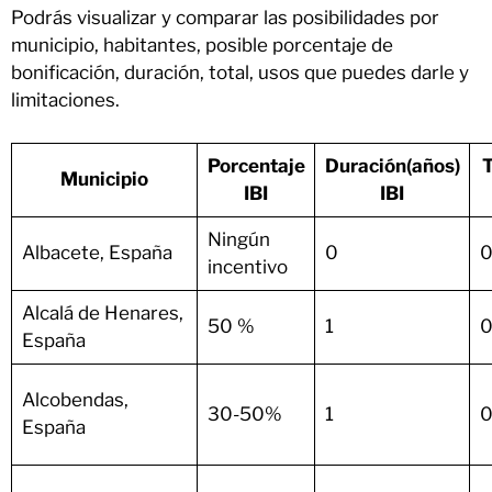
Podrás visualizar y comparar las posibilidades por
municipio, habitantes, posible porcentaje de
bonificación, duración, total, usos que puedes darle y
limitaciones.
Porcentaje
Duración(años)
T
Municipio
IBI
IBI
Ningún
Albacete, España
0
0
incentivo
Alcalá de Henares,
50 %
1
0
España
Alcobendas,
30-50%
1
0
España