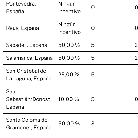
Pontevedra,
Ningún
0
0
España
incentivo
Ningún
Reus, España
0
0
incentivo
Sabadell, España
50,00 %
5
2
Salamanca, España
50,00 %
5
2
San Cristóbal de
25,00 %
5
1
La Laguna, España
San
Sebastián/Donosti,
10,00 %
5
0
España
Santa Coloma de
50,00 %
3
1
Gramenet, España