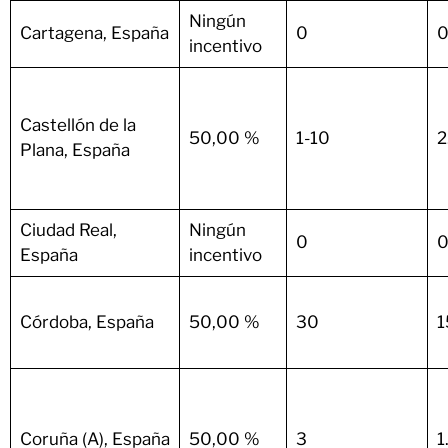
Ningún
Cartagena, España
0
0
incentivo
Castellón de la
50,00 %
1-10
2
Plana, España
Ciudad Real,
Ningún
0
0
España
incentivo
Córdoba, España
50,00 %
30
1
Coruña (A), España
50,00 %
3
1