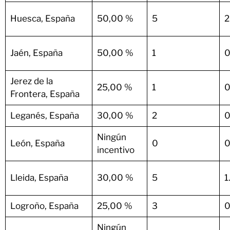
Huesca, España
50,00 %
5
2
Jaén, España
50,00 %
1
0
Jerez de la
25,00 %
1
0
Frontera, España
Leganés, España
30,00 %
2
0
Ningún
León, España
0
0
incentivo
Lleida, España
30,00 %
5
1
Logroño, España
25,00 %
3
0
Ningún