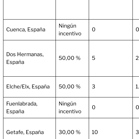
Ningún
Cuenca, España
0
0
incentivo
Dos Hermanas,
50,00 %
5
2
España
Elche/Elx, España
50,00 %
3
1
Fuenlabrada,
Ningún
0
0
España
incentivo
Getafe, España
30,00 %
10
3