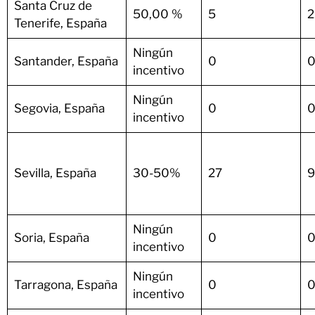
Santa Cruz de
50,00 %
5
2
Tenerife, España
Ningún
Santander, España
0
0
incentivo
Ningún
Segovia, España
0
0
incentivo
Sevilla, España
30-50%
27
9
Ningún
Soria, España
0
0
incentivo
Ningún
Tarragona, España
0
0
incentivo