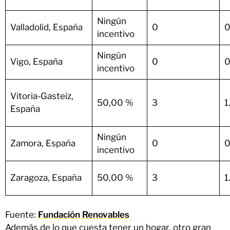
Ningún
Valladolid, España
0
0
incentivo
Ningún
Vigo, España
0
0
incentivo
Vitoria-Gasteiz,
50,00 %
3
1
España
Ningún
Zamora, España
0
0
incentivo
Zaragoza, España
50,00 %
3
1
Fuente:
Fundación Renovables
Además de lo que cuesta tener un hogar, otro gran