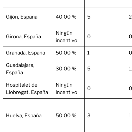
Gijón, España
40,00 %
5
2
Ningún
Girona, España
0
0
incentivo
Granada, España
50,00 %
1
0
Guadalajara,
30,00 %
5
1
España
Hospitalet de
Ningún
0
0
Llobregat, España
incentivo
Huelva, España
50,00 %
3
1