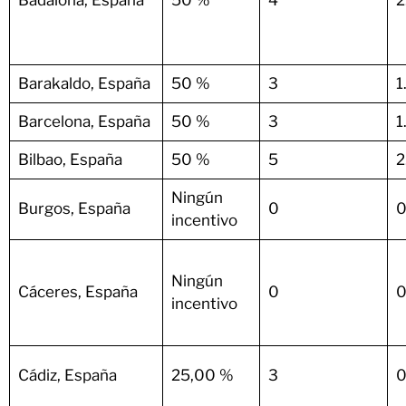
Barakaldo, España
50 %
3
1
Barcelona, España
50 %
3
1
Bilbao, España
50 %
5
2
Ningún
Burgos, España
0
0
incentivo
Ningún
Cáceres, España
0
0
incentivo
Cádiz, España
25,00 %
3
0