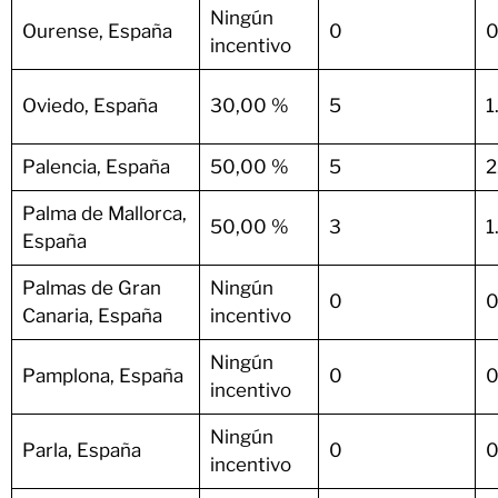
Ningún
Ourense, España
0
0
incentivo
Oviedo, España
30,00 %
5
1
Palencia, España
50,00 %
5
2
Palma de Mallorca,
50,00 %
3
1
España
Palmas de Gran
Ningún
0
0
Canaria, España
incentivo
Ningún
Pamplona, España
0
0
incentivo
Ningún
Parla, España
0
0
incentivo