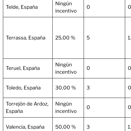
Ningún
Telde, España
0
0
incentivo
Terrassa, España
25,00 %
5
1
Ningún
Teruel, España
0
0
incentivo
Toledo, España
30,00 %
3
0
Torrejón de Ardoz,
Ningún
0
0
España
incentivo
Valencia, España
50,00 %
3
1