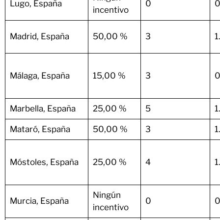
Lugo, España
0
0
incentivo
Madrid, España
50,00 %
3
1
Málaga, España
15,00 %
3
0
Marbella, España
25,00 %
5
1
Mataró, España
50,00 %
3
1
Móstoles, España
25,00 %
4
1
Ningún
Murcia, España
0
0
incentivo