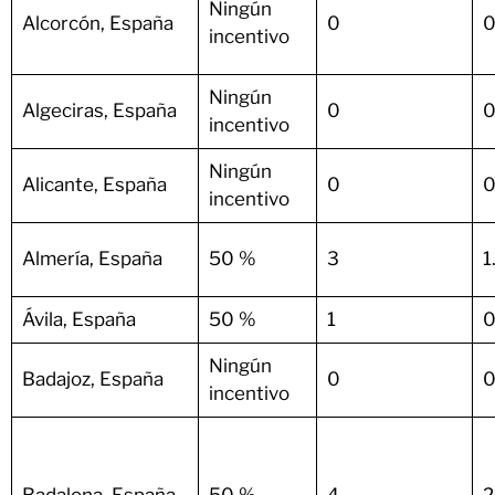
Ningún
Alcorcón, España
0
0
incentivo
Ningún
Algeciras, España
0
0
incentivo
Ningún
Alicante, España
0
0
incentivo
Almería, España
50 %
3
1
Ávila, España
50 %
1
0
Ningún
Badajoz, España
0
0
incentivo
Badalona, España
50 %
4
2