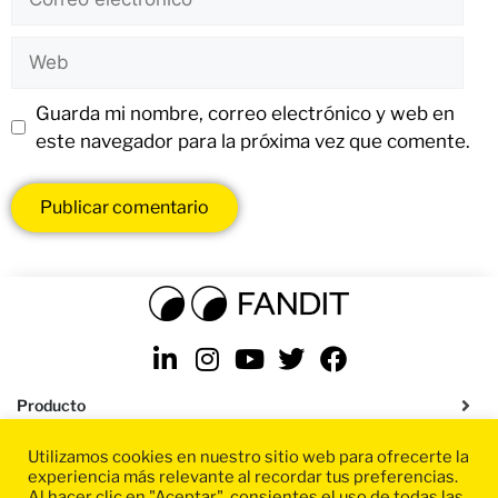
Guarda mi nombre, correo electrónico y web en
este navegador para la próxima vez que comente.
Producto
Utilizamos cookies en nuestro sitio web para ofrecerte la
Soluciones
experiencia más relevante al recordar tus preferencias.
Al hacer clic en "Aceptar", consientes el uso de todas las