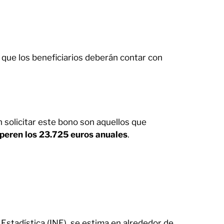
o que los beneficiarios deberán contar con
n solicitar este bono son aquellos que
peren los 23.725 euros anuales
.
 Estadística (INE), se estima en alrededor de