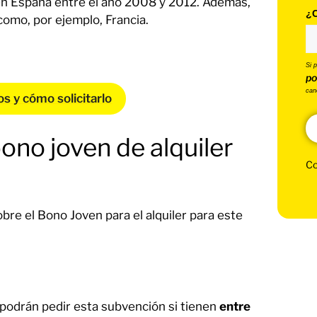
da en España entre el año 2008 y 2012. Además,
¿C
como, por ejemplo, Francia.
Si 
po
can
tos y cómo solicitarlo
ono joven de alquiler
Co
re el Bono Joven para el alquiler para este
 podrán pedir esta subvención si tienen
entre